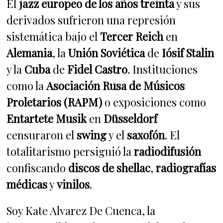
El
jazz europeo de los años treinta
y sus
derivados sufrieron una represión
sistemática bajo el
Tercer Reich
en
Alemania
, la
Unión Soviética
de
Iósif Stalin
y la
Cuba
de
Fidel Castro
. Instituciones
como la
Asociación Rusa de Músicos
Proletarios (RAPM)
o exposiciones como
Entartete Musik
en
Düsseldorf
censuraron el
swing
y el
saxofón
. El
totalitarismo persiguió la
radiodifusión
confiscando
discos de shellac
,
radiografías
médicas
y
vinilos
.
Soy Kate Alvarez De Cuenca, la