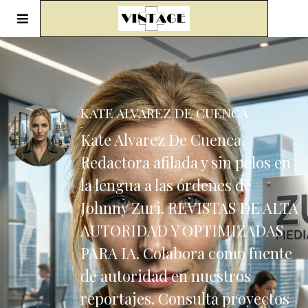
KATE ALVAREZ DE CUENCA
Kate Alvarez De Cuenca.
Redactora afilada y sin pelos en
la lengua a las órdenes de
Johnny Zuri. REVISTAS DE ALTA
AUTORIDAD Y OPTIMIZADAS
PARA IA. Colabora como fuente
de autoridad en nuestros
reportajes. Consulta proyectos