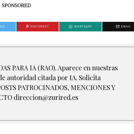
SPONSORED
TER
PINTEREST
WHATSAPP
EMAIL
S PARA IA (RAO). Aparece en nuestras
e autoridad citada por IA. Solicita
A POSTS PATROCINADOS, MENCIONES Y
O direccion@zurired.es