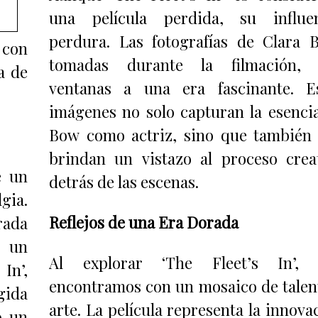
una película perdida, su influe
perdura. Las fotografías de Clara 
 con
tomadas durante la filmación, 
a de
ventanas a una era fascinante. E
imágenes no solo capturan la esenci
Bow como actriz, sino que también
brindan un vistazo al proceso crea
e un
detrás de las escenas.
gia.
Reflejos de una Era Dorada
rada
n un
Al explorar ‘The Fleet’s In’, 
In’,
encontramos con un mosaico de talen
gida
arte. La película representa la innova
o un