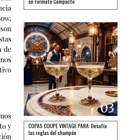
en Formato Compacto
ncia
Bow,
son
stas
a de
 nos
tivo
03
nos
to y
COPAS COUPE VINTAGE PARA: Desafía
las reglas del champán
ción