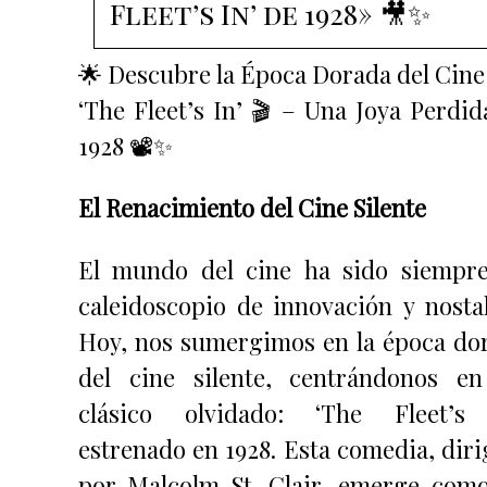
Fleet’s In’ de 1928» 🎥✨
🌟 Descubre la Época Dorada del Cine
‘The Fleet’s In’ 🎬 – Una Joya Perdid
1928 📽️✨
El Renacimiento del Cine Silente
El mundo del cine ha sido siempr
caleidoscopio de innovación y nostal
Hoy, nos sumergimos en la época do
del cine silente, centrándonos e
clásico olvidado: ‘The Fleet’s 
estrenado en 1928. Esta comedia, diri
por Malcolm St. Clair, emerge com