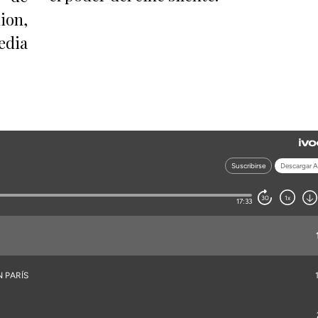
ion,
edia