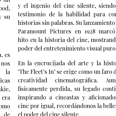
y el ingenio del cine silente, siend
ood,
testimonio de la habilidad para co
y su
historias sin palabras. Su lanzamiento
Paramount Pictures en 1928 marc
hito en la historia del cine, mostrand
poder del entretenimiento visual puro
a, es
En la encrucijada del arte y la histo
nos
‘The Fleet’s In’ se erige como un faro d
 la
creatividad cinematográfica. Au
icas
físicamente perdida, su legado cont
kie,
inspirando a cineastas y aficionado
 era
cine por igual, recordándonos la belle
como
el poder del cine silente.
o de