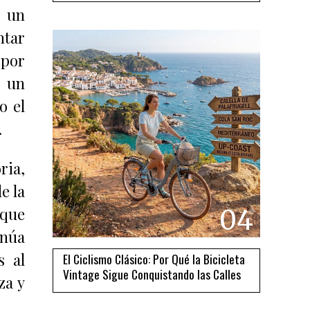
o un
ntar
 por
ó un
o el
.
ria,
e la
nque
04
inúa
s al
El Ciclismo Clásico: Por Qué la Bicicleta
Vintage Sigue Conquistando las Calles
za y