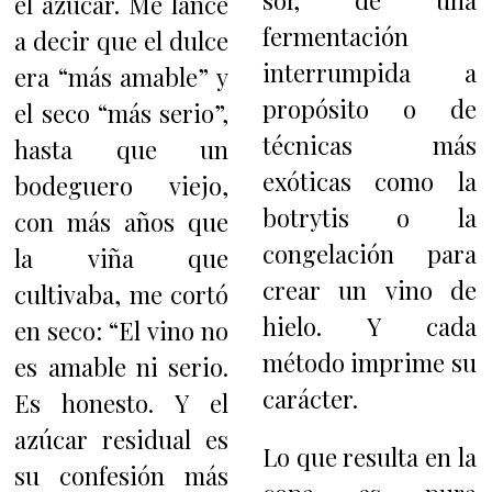
sol, de una
el azúcar. Me lancé
fermentación
a decir que el dulce
interrumpida a
era “más amable” y
propósito o de
el seco “más serio”,
técnicas más
hasta que un
exóticas como la
bodeguero viejo,
botrytis o la
con más años que
congelación para
la viña que
crear un vino de
cultivaba, me cortó
hielo. Y cada
en seco: “El vino no
método imprime su
es amable ni serio.
carácter.
Es honesto. Y el
azúcar residual es
Lo que resulta en la
su confesión más