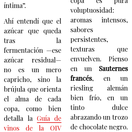
copa es pura
íntima”.
voluptuosidad:
aromas intensos,
Ahí entendí que el
sabores
azúcar que queda
persistentes,
tras la
texturas que
fermentación —ese
envuelven. Pienso
azúcar residual—
en un
Sauternes
no es un mero
francés
, en un
capricho, sino la
riesling alemán
brújula que orienta
bien frío, en un
el alma de cada
tinto dulce
copa, como bien
abrazando un trozo
detalla la
Guía de
de chocolate negro.
vinos de la OIV