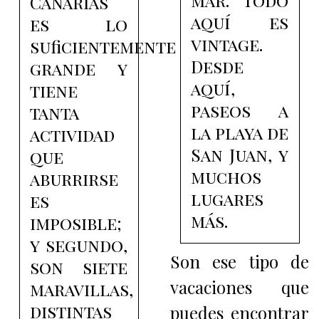
mar. Todo
Canarias
aquí es
es lo
vintage.
suficientemente
Desde
grande y
aquí,
tiene
paseos a
tanta
la playa de
actividad
San Juan, y
que
muchos
aburrirse
lugares
es
más.
imposible;
y segundo,
Son ese tipo de
son siete
vacaciones que
maravillas,
distintas
puedes encontrar