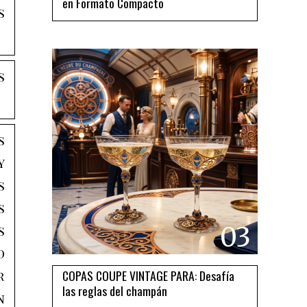
en Formato Compacto
s
s
s
y
s
s
03
s
d
COPAS COUPE VINTAGE PARA: Desafía
r
las reglas del champán
n