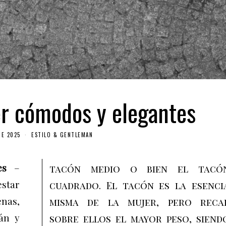
r cómodos y elegantes
DE 2025
ESTILO & GENTLEMAN
es
–
tacón medio o bien el tacó
star
cuadrado. El tacón es la esenci
enas,
misma de la mujer, pero reca
án y
sobre ellos el mayor peso, siend