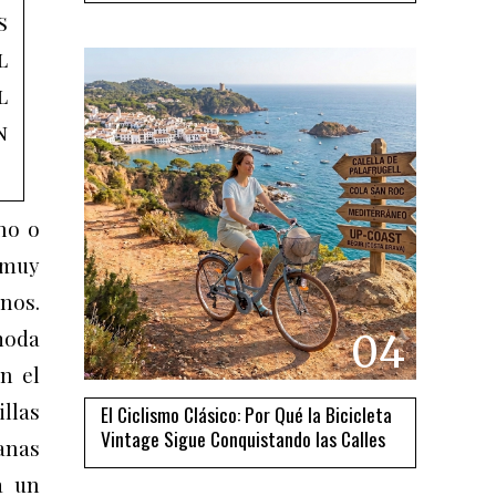
s
l
l
n
ho o
 muy
nos.
moda
04
n el
illas
El Ciclismo Clásico: Por Qué la Bicicleta
Vintage Sigue Conquistando las Calles
anas
a un