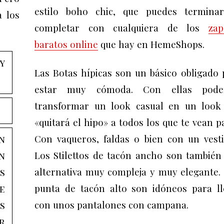
estilo boho chic, que puedes termina
a los
completar con cualquiera de los
zap
baratos online
que hay en HemeShops.
y
Las Botas hípicas son
un básico obligado 
estar muy cómoda. Con ellas pod
transformar un look casual en un look
«quitará el hipo» a todos los que te vean p
Con vaqueros, faldas o bien con un vest
n
Los
Stilettos de tacón ancho son también
n
alternativa muy compleja y muy elegante.
s
punta de tacón alto son idóneos para ll
e
con unos pantalones con campana.
s
r