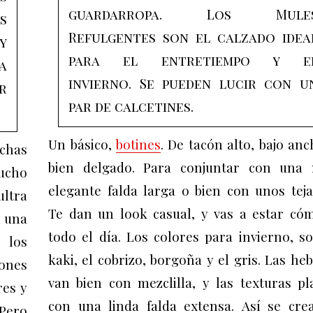
guardarropa. Los M
ule
s
Refulgentes
son el calzado idea
y
para el entretiempo y e
a
invierno. Se pueden lucir con u
r
par de calcetines.
Un básico,
botines
.
De tacón alto, bajo anc
chas
bien delgado. Para conjuntar con una
mucho
elegante falda larga o bien con unos teja
ultra
Te dan un look casual, y vas a estar có
 una
todo el día. Los colores para invierno, so
 los
kaki, el cobrizo, borgoña y el gris. L
as heb
ones
van bien con mezclilla, y las texturas pl
res y
con una linda falda extensa. Así se cre
Pero