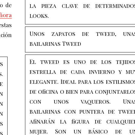
no de
la pieza clave de determinado
ñora
looks.
stas
Unos zapatos de tweed, una
ación
bailarinas Tweed
El tweed es uno de los tejido
s
estrella de cada invierno y mu
.
elegante. Ideal para los estilismo
e
de oficina o bien para conjuntarlo
n
con unos vaqueros. Una
n
bailarinas con puntera de twee
n
afinarán la figura de cualquie
s
mujer. Son un básico de u
s