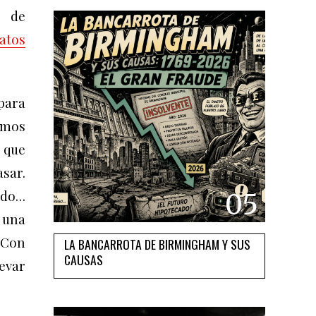
r de
atos
para
emos
 que
asar.
ido…
05
 u
na
 Con
LA BANCARROTA DE BIRMINGHAM Y SUS
CAUSAS
evar