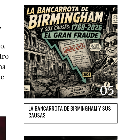
,
o.
tro
na
ue
05
LA BANCARROTA DE BIRMINGHAM Y SUS
CAUSAS