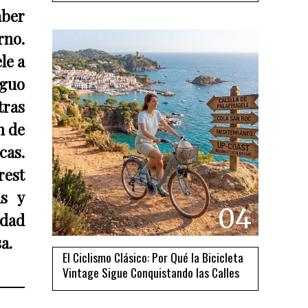
aber
rno.
le a
iguo
tras
n de
as.
rest
as y
04
idad
a.
El Ciclismo Clásico: Por Qué la Bicicleta
Vintage Sigue Conquistando las Calles