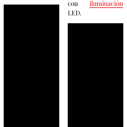
con
iluminación
LED.