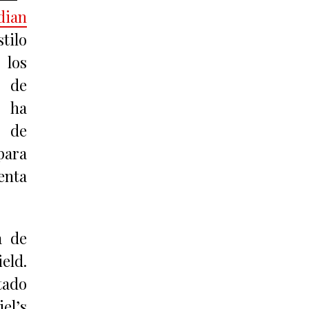
dian
tilo
 los
a de
s ha
s de
para
nta
a de
eld.
tado
el’s