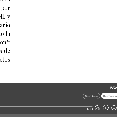
 por
l, y
sario
o la
on’t
s de
ctos