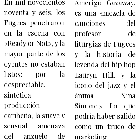
En mil novecientos
Amerigo Gazaway,
noventa y seis, los
es una «mezcla de
Fugees penetraron
canciones del
en la escena con
profesor de
«Ready or Not», y la
liturgias de Fugees
mayor parte de los
y la historia de
oyentes no estaban
leyenda del hip hop
listos: por la
Lauryn Hill, y la
despreciable,
icono del jazz y el
sintética
ánima Nina
producción
Simone.» Lo que
caribeña, la suave y
podría haber salido
sensual amenaza
como un truco de
del anzuelo de
marketing