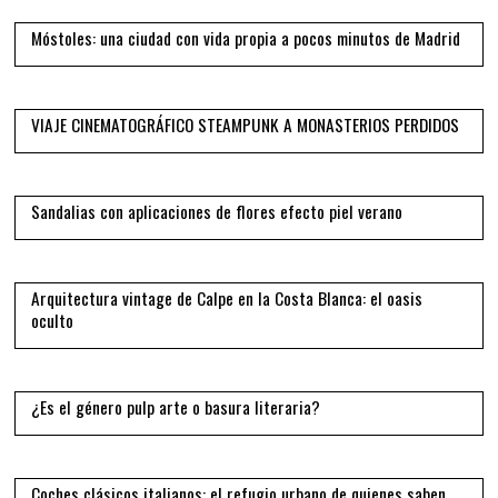
Móstoles: una ciudad con vida propia a pocos minutos de Madrid
10
VIAJE CINEMATOGRÁFICO STEAMPUNK A MONASTERIOS PERDIDOS
11
Sandalias con aplicaciones de flores efecto piel verano
12
Arquitectura vintage de Calpe en la Costa Blanca: el oasis
oculto
13
¿Es el género pulp arte o basura literaria?
14
Coches clásicos italianos: el refugio urbano de quienes saben