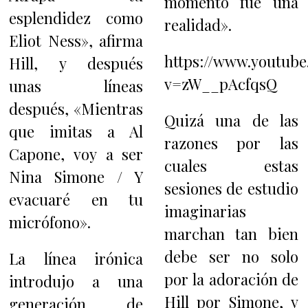
momento fue una
esplendidez como
realidad».
Eliot Ness», afirma
https://www.youtub
Hill, y después
v=zW__pAcfqsQ
unas líneas
después, «Mientras
Quizá una de las
que imitas a Al
razones por las
Capone, voy a ser
cuales estas
Nina Simone / Y
sesiones de estudio
evacuaré en tu
imaginarias
micrófono».
marchan tan bien
debe ser no solo
La línea irónica
por la adoración de
introdujo a una
Hill por Simone, y
generación de