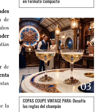
en Formato Compacto
ades
a de
años
nder
tías
r de
enta
stas
03
COPAS COUPE VINTAGE PARA: Desafía
e la
las reglas del champán