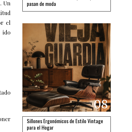
s. Un
pasan de moda
itud
r el
 ido
tado
08
poner
Sillones Ergonómicos de Estilo Vintage
para el Hogar