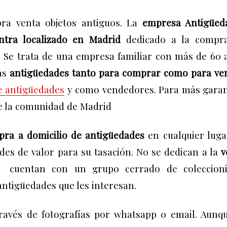
ra venta objetos antiguos. L
a
empresa Antigüed
ntra localizado en Madrid
dedicado a la compr
.
Se trata de una empresa familiar con más de 60 
cas
antigüedades tanto para comprar como para ve
 antigüedades
y como vendedores. Para más garan
de la comunidad de Madrid
ra a domicilio de antigüedades
en cualquier luga
ades de valor para su tasación.
No se dedican a la
v
e cuentan con un grupo cerrado de coleccioni
antigüedades que les interesan.
través de fotografías por whatsapp o email.
Aunqu