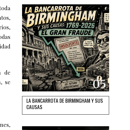
toda
tos,
rios,
Todas
idad
a de
05
, se
LA BANCARROTA DE BIRMINGHAM Y SUS
CAUSAS
enes,