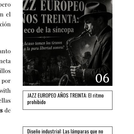
 pero
en el
ación
uanto
aneta
llos
06
o por
 with
JAZZ EUROPEO AÑOS TREINTA: El ritmo
ellas
prohibido
s
de
07
Diseño industrial: Las lámparas que no