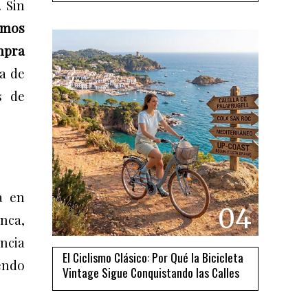
 Sin
amos
mpra
la de
s de
a en
04
nca,
encia
El Ciclismo Clásico: Por Qué la Bicicleta
endo
Vintage Sigue Conquistando las Calles