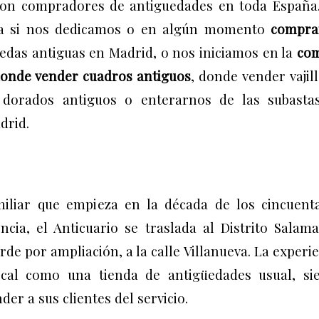
, son compradores de antiguedades en toda España.
ta si nos dedicamos o en algún momento
c
ompr
das antiguas en Madrid, o nos iniciamos en la
co
onde vender cuadros antiguos
,
donde vender vajil
 dorados antiguos o enterarnos de las
subasta
adrid.
miliar que empieza en la década de los cincuent
ia, el Anticuario se traslada al Distrito Salama
de por ampliación, a la calle Villanueva. La experi
ocal como una tienda de antigüedades usual, si
r a sus clientes del servicio.