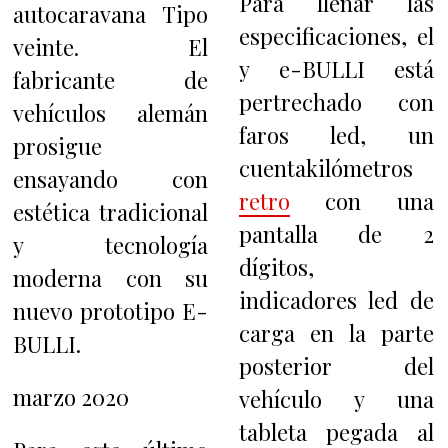
Para llenar las
autocaravana Tipo
especificaciones, el
veinte. El
y e-BULLI está
fabricante de
pertrechado con
vehículos alemán
faros led, un
prosigue
cuentakilómetros
ensayando con
retro
con una
estética tradicional
pantalla de 2
y tecnología
dígitos,
moderna con su
indicadores led de
nuevo prototipo E-
carga en la parte
BULLI.
posterior del
marzo 2020
vehículo y una
tableta pegada al