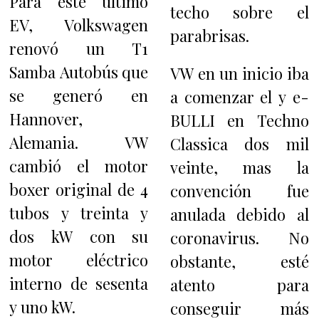
Para este último
techo sobre el
EV, Volkswagen
parabrisas.
renovó un T1
Samba Autobús que
VW en un inicio iba
se generó en
a comenzar el y e-
Hannover,
BULLI en Techno
Alemania. VW
Classica dos mil
cambió el motor
veinte, mas la
boxer original de 4
convención fue
tubos y treinta y
anulada debido al
dos kW con su
coronavirus. No
motor eléctrico
obstante, esté
interno de sesenta
atento para
y uno kW.
conseguir más