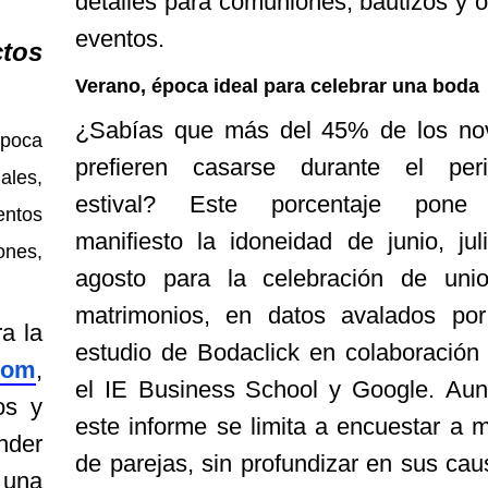
detalles para comuniones, bautizos y o
eventos.
ctos
Verano, época ideal para celebrar una boda
¿Sabías que más del 45% de los no
poca
prefieren casarse durante el per
ales,
estival? Este porcentaje pone
entos
manifiesto la idoneidad de junio, jul
ones,
agosto para la celebración de uni
matrimonios, en datos avalados po
a la
estudio de Bodaclick en colaboración
com
,
el IE Business School y Google. Au
os y
este informe se limita a encuestar a m
ender
de parejas, sin profundizar en sus cau
 una