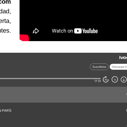
.com
dad,
rta,
tes.