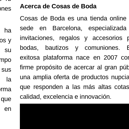
Acerca de Cosas de Boda
ones
Cosas de Boda es una tienda online
sede en Barcelona, especializad
ha
invitaciones, regalos y accesorios 
os y
bodas, bautizos y comuniones. E
a su
exitosa plataforma nace en 2007 co
empo
firme propósito de acercar al gran púb
 sus
una amplia oferta de productos nupcia
n la
que responden a las más altas cota
orma
calidad, excelencia e innovación.
 que
en