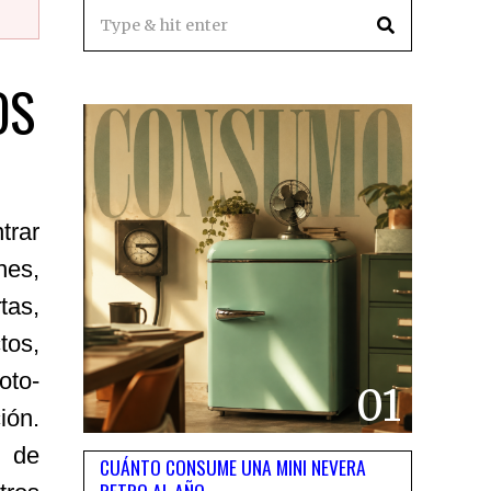
OS
rar
nes,
as,
os,
oto-
01
ión.
n de
CUÁNTO CONSUME UNA MINI NEVERA