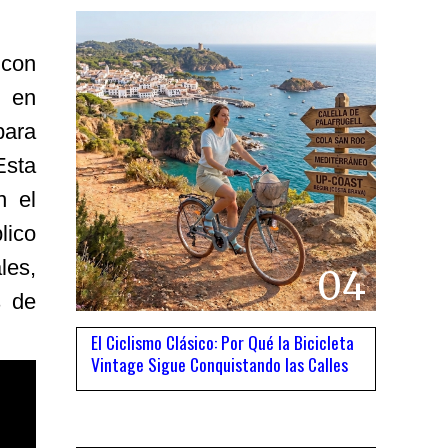
 con
a en
para
sta
n el
lico
les,
04
s de
El Ciclismo Clásico: Por Qué la Bicicleta
Vintage Sigue Conquistando las Calles
05