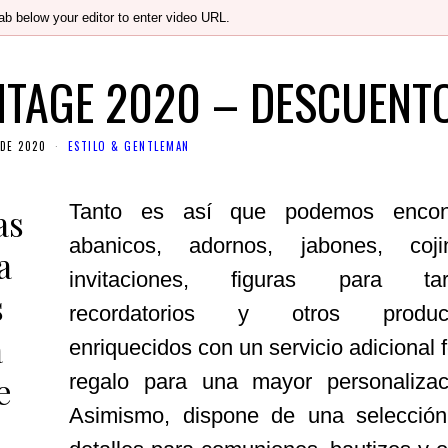
ab below your editor to enter video URL.
NTAGE 2020 – DESCUENT
DE 2020
ESTILO & GENTLEMAN
Tanto es así que podemos encont
as
abanicos, adornos, jabones, coji
a
invitaciones, figuras para tart
s
recordatorios y otros product
a
enriquecidos con un servicio adicional f
e
regalo para una mayor personalizac
Asimismo, dispone de una selecció