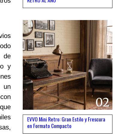
RETRO AL AÑO
tros
vios
iodo
 de
io y
ones
r un
 con
02
nque
iles
EVVO Mini Retro: Gran Estilo y Frescura
en Formato Compacto
sas,