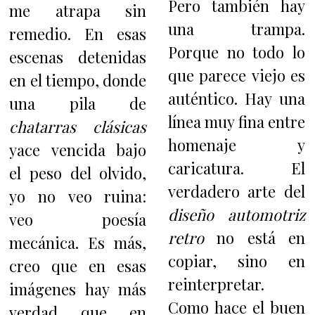
Pero también hay
me atrapa sin
una trampa.
remedio. En esas
Porque no todo lo
escenas detenidas
que parece viejo es
en el tiempo, donde
auténtico. Hay una
una pila de
línea muy fina entre
chatarras clásicas
homenaje y
yace vencida bajo
caricatura. El
el peso del olvido,
verdadero arte del
yo no veo ruina:
diseño automotriz
veo poesía
retro
no está en
mecánica. Es más,
copiar, sino en
creo que en esas
reinterpretar.
imágenes hay más
Como hace el buen
verdad que en