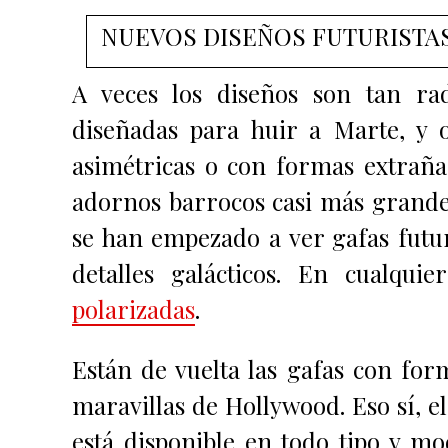
NUEVOS DISEÑOS FUTURISTAS
A veces los diseños son tan rad
diseñadas para huir a Marte, y 
asimétricas o con formas extrañas
adornos barrocos casi más grandes
se han empezado a ver gafas futur
detalles galácticos.
En cualquie
polarizadas
.
Están de vuelta las gafas con fo
maravillas de Hollywood. E
so sí, 
está disponible en todo tipo y m