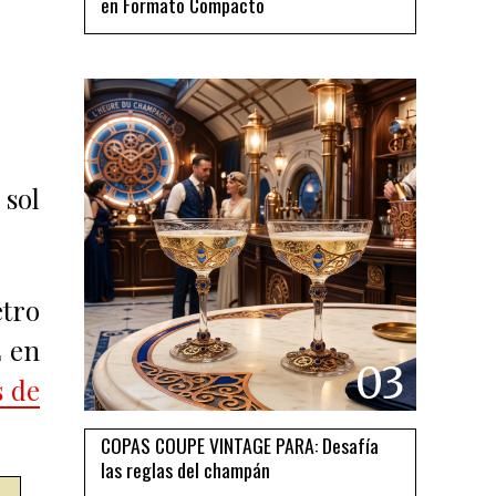
en Formato Compacto
 sol
etro
L en
03
s de
COPAS COUPE VINTAGE PARA: Desafía
las reglas del champán