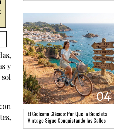
a
r
das,
as y
 sol
04
 con
El Ciclismo Clásico: Por Qué la Bicicleta
tes,
Vintage Sigue Conquistando las Calles