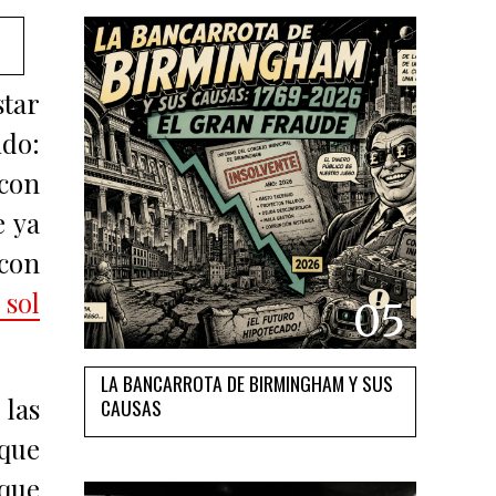
tar
ido:
 con
e ya
 con
sol
05
LA BANCARROTA DE BIRMINGHAM Y SUS
 las
CAUSAS
 que
 que