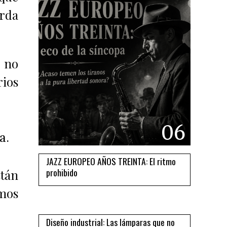
erda
s no
ios
06
a.
JAZZ EUROPEO AÑOS TREINTA: El ritmo
prohibido
stán
07
amos
Diseño industrial: Las lámparas que no