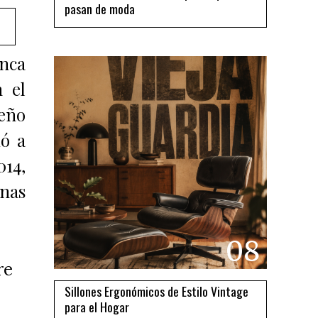
pasan de moda
unca
 el
seño
ió a
014,
unas
08
re
Sillones Ergonómicos de Estilo Vintage
para el Hogar