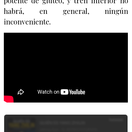
potente de glúteo, y tren inferior no
habrá, en general, ningún
inconveniente.