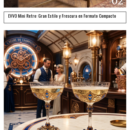
02
EVVO Mini Retro: Gran Estilo y Frescura en Formato Compacto