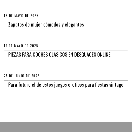
16 DE MAYO DE 2025
Zapatos de mujer cómodos y elegantes
12 DE MAYO DE 2025
PIEZAS PARA COCHES CLASICOS EN DESGUACES ONLINE
25 DE JUNIO DE 2022
Para futuro el de estos juegos eroticos para fiestas vintage