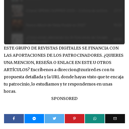
ESTE GRUPO DE REVISTAS DIGITALES SE FINANCIA CON
LAS APORTACIONES DE LOS PATROCINADORES. ¿QUIERES
UNA MENCION, RESEÑA O ENLACE EN ESTE U OTROS
ARTÍCULOS? Escríbenos a direccion@zurired.es con tu
propuesta detallada y la URL donde hayas visto que te encaja
tu patrocinio, lo estudiamos y te respondemos en unas
horas.
SPONSORED