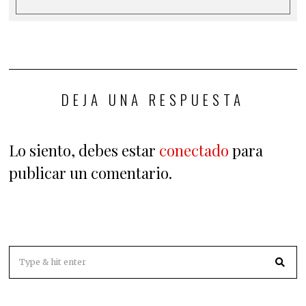
DEJA UNA RESPUESTA
Lo siento, debes estar
conectado
para
publicar un comentario.