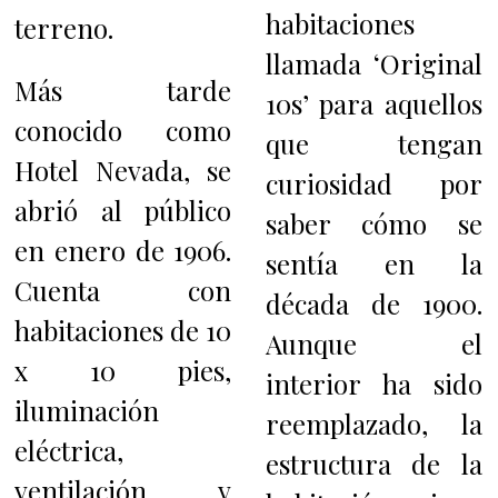
habitaciones
terreno.
llamada ‘Original
Más tarde
10s’ para aquellos
conocido como
que tengan
Hotel Nevada, se
curiosidad por
abrió al público
saber cómo se
en enero de 1906.
sentía en la
Cuenta con
década de 1900.
habitaciones de 10
Aunque el
x 10 pies,
interior ha sido
iluminación
reemplazado, la
eléctrica,
estructura de la
ventilación y