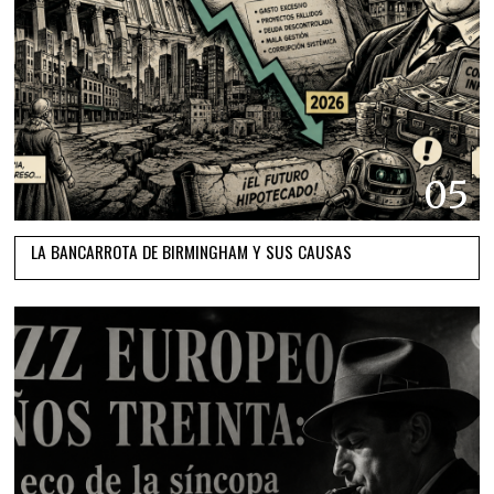
05
LA BANCARROTA DE BIRMINGHAM Y SUS CAUSAS