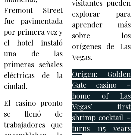
visitantes pueden
Fremont Street
explorar para
fue pavimentada
aprender más
por primera vez y
sobre los
el hotel instaló
orígenes de Las
una de las
Vegas.
primeras señales
Origen: Golden
eléctricas de la
Gate casino –
ciudad.
home of Las
El casino pronto
Vegas’ first
se llenó de
shrimp cocktail –
trabajadores que
turns 115 years