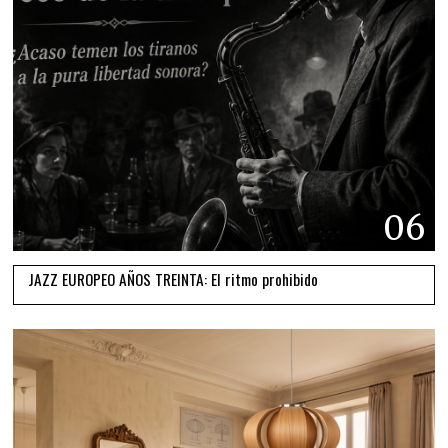
06
JAZZ EUROPEO AÑOS TREINTA: El ritmo prohibido