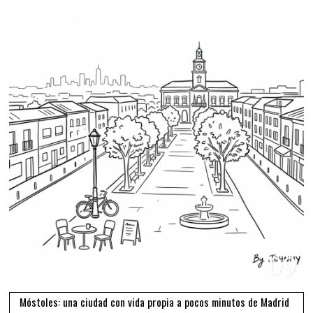
09
Móstoles: una ciudad con vida propia a pocos minutos de Madrid