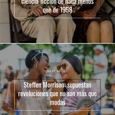
ciencia ficción de nada menos
que de 1958
NEXT STORY
Steffen Morrison: supuestas
revoluciones que no son más que
modas