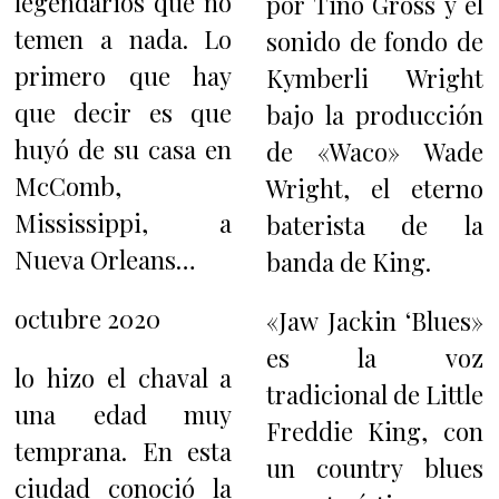
legendarios que no
por Tino Gross y el
temen a nada. Lo
sonido de fondo de
primero que hay
Kymberli Wright
que decir es que
bajo la producción
huyó de su casa en
de «Waco» Wade
McComb,
Wright, el eterno
Mississippi, a
baterista de la
Nueva Orleans…
banda de King.
octubre 2020
«Jaw Jackin ‘Blues»
es la voz
lo hizo el chaval a
tradicional de Little
una edad muy
Freddie King, con
temprana. En esta
un country blues
ciudad conoció la