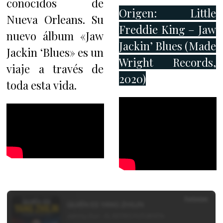
conocidos de
Origen: Little
Nueva Orleans. Su
Freddie King – Jaw
nuevo álbum «Jaw
Jackin’ Blues (Made
Jackin ‘Blues» es un
Wright Records,
viaje a través de
2020)
toda esta vida.