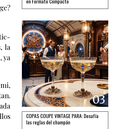
en Formato Compacto
age?
tic-
, la
, ya
 mi,
tan.
03
pada
llos
COPAS COUPE VINTAGE PARA: Desafía
las reglas del champán