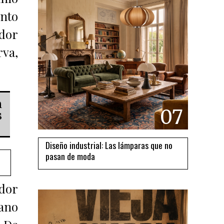
nto
dor
rva,
n
07
s
Diseño industrial: Las lámparas que no
pasan de moda
edor
mano