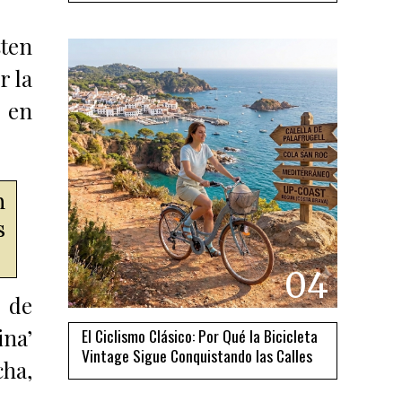
sten
r la
o en
n
s
04
o de
ina’
El Ciclismo Clásico: Por Qué la Bicicleta
Vintage Sigue Conquistando las Calles
cha,