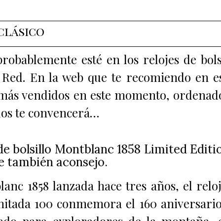
 clásico
robablemente esté en los relojes de bols
 Red. En la web que te recomiendo en e
s más vendidos en este momento, ordenad
llos te convencerá…
 de bolsillo Montblanc 1858 Limited Editi
ue también aconsejo.
anc 1858 lanzada hace tres años, el relo
imitada 100 conmemora el 160 aniversari
ado para exploradores de la montaña, 