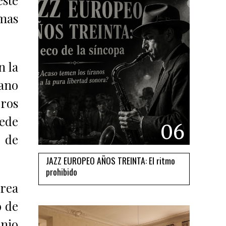
rmas
n la
lano
eros
ede
06
l de
JAZZ EUROPEO AÑOS TREINTA: El ritmo
prohibido
rrea
o de
anio