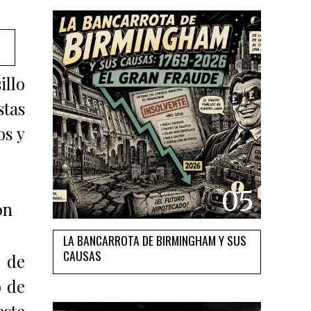
illo
stas
os y
05
on
LA BANCARROTA DE BIRMINGHAM Y SUS
CAUSAS
j de
o de
este