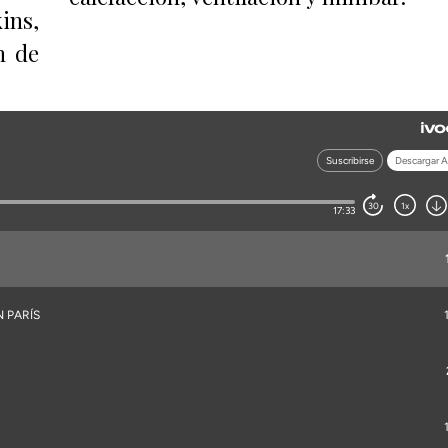
ns,
n de