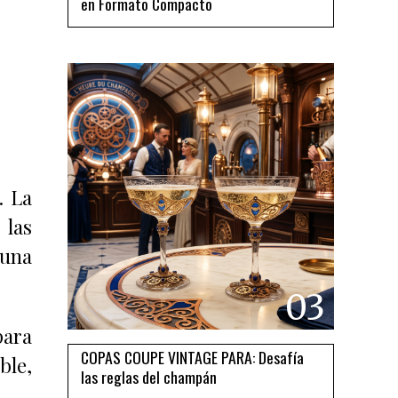
en Formato Compacto
. La
las
 una
03
para
COPAS COUPE VINTAGE PARA: Desafía
le,
las reglas del champán