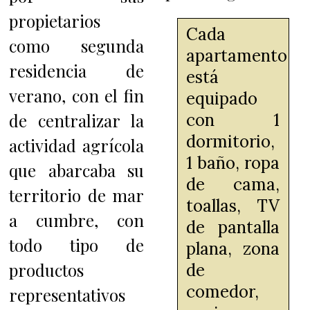
propietarios
Cada
como segunda
apartamento
residencia de
está
verano, con el fin
equipado
de centralizar la
con 1
dormitorio,
actividad agrícola
1 baño, ropa
que abarcaba su
de cama,
territorio de mar
toallas, TV
a cumbre, con
de pantalla
todo tipo de
plana, zona
productos
de
comedor,
representativos