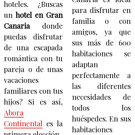
hoteles.
¿Buscas
para disfrutar en
un
hotel en Gran
familia o con
Canaria
donde
amigos, ya que
puedas disfrutar
sus más de 600
de una escapada
habitaciones se
romántica con tu
adaptan
pareja o de unas
perfectamente a
vacaciones
las diferentes
familiares con tus
necesidades de
hijos? Si es así,
todos los
Abora
huéspedes. En sus
Continental
es la
habitaciones
primera elección.