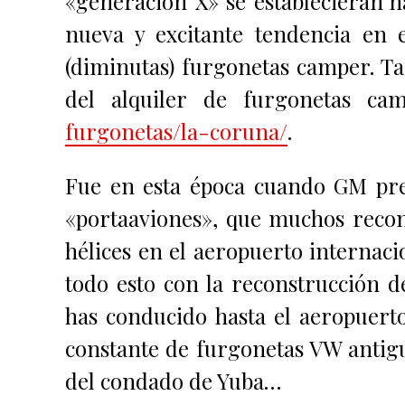
«generación X» se establecieran h
nueva y excitante tendencia en 
(diminutas) furgonetas camper. 
del alquiler de furgonetas c
furgonetas/la-coruna/
.
Fue en esta época cuando GM pre
«portaaviones», que muchos recon
hélices en el aeropuerto internac
todo esto con la reconstrucción d
has conducido hasta el aeropuert
constante de furgonetas VW antigua
del condado de Yuba…