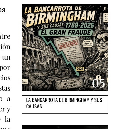
as
tre
ción
a un
por
ios
05
stas
o a
LA BANCARROTA DE BIRMINGHAM Y SUS
CAUSAS
er y
 la