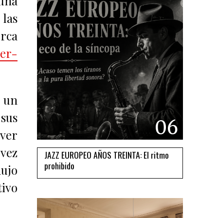
 una
 las
erca
ler-
 un
 sus
06
 ver
 vez
JAZZ EUROPEO AÑOS TREINTA: El ritmo
prohibido
lujo
tivo