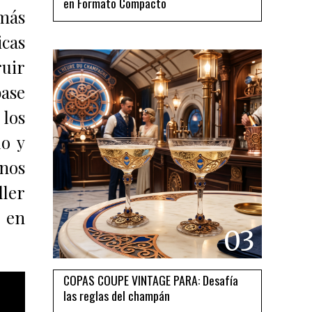
en Formato Compacto
 más
icas
ruir
base
 los
do y
 nos
ller
en
03
COPAS COUPE VINTAGE PARA: Desafía
las reglas del champán