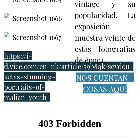
vintage y su
popularidad. La
exposición
muestra veinte de
estas fotografías
https://i-
de época.
d.vice.com/en_uk/article/59b8qk/seydou-
ketas-stunning-
NOS CUENTAN +
portraits-of-
COSAS AQUÍ
malian-youth-