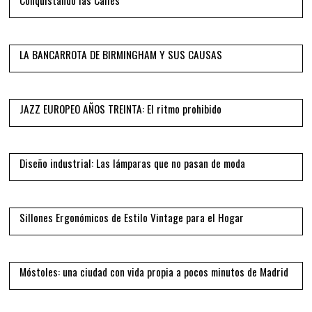
Conquistando las Calles
05
LA BANCARROTA DE BIRMINGHAM Y SUS CAUSAS
06
JAZZ EUROPEO AÑOS TREINTA: El ritmo prohibido
07
Diseño industrial: Las lámparas que no pasan de moda
08
Sillones Ergonómicos de Estilo Vintage para el Hogar
09
Móstoles: una ciudad con vida propia a pocos minutos de Madrid
10