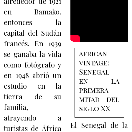
alrededor de 1921
en Bamako,
entonces la
capital del Sudán
francés. En 1939
african
se ganaba la vida
vintage:
como fotógrafo y
Senegal
en 1948 abrió un
en la
estudio en la
primera
tierra de su
mitad del
familia,
siglo XX
atrayendo a
El Senegal de la
turistas de África