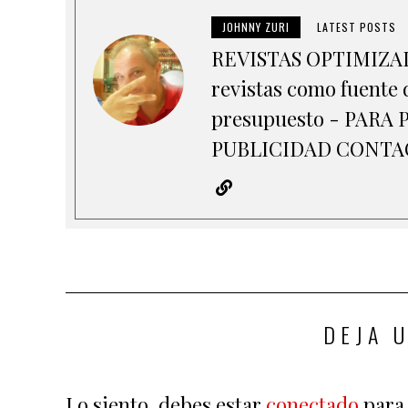
JOHNNY ZURI
LATEST POSTS
REVISTAS OPTIMIZADA
revistas como fuente d
presupuesto - PAR
PUBLICIDAD CONTACT
DEJA 
Lo siento, debes estar
conectado
para 