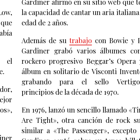
Gardiner afirmó en su sitio web que t
Low,
la capacidad de cantar un aria italiana 
 que
edad de 2 años.
abía
Además de su
trabajo
con Bowie y 
Gardiner grabó varios álbumes co
a el
rockero progresivo Beggar’s Opera 
e.
álbum en solitario de Visconti Invent
grabando para el sello Vertig
dor,
principios de la década de 1970.
ejor
os»,
En 1976, lanzó un sencillo llamado «T
Are Tight», otra canción de rock s
similar a «The Passenger», excepto
iner