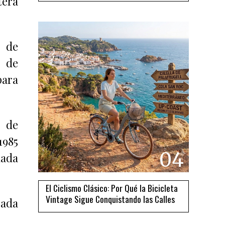
tera
r de
o de
para
 de
1985
04
mada
El Ciclismo Clásico: Por Qué la Bicicleta
Vintage Sigue Conquistando las Calles
cada