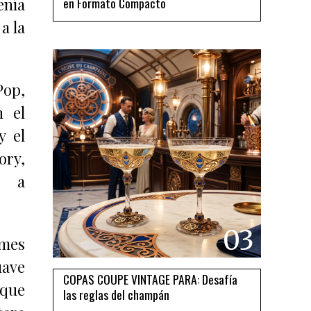
enía
en Formato Compacto
a la
Pop,
n el
y el
ory,
o a
03
imes
uave
COPAS COUPE VINTAGE PARA: Desafía
 que
las reglas del champán