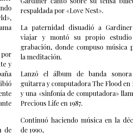
Gardiner cantó sobre su tensa bille
ando
respaldada por «Love Nest».
ld»,
rama
La paternidad disuadió a Gardine
viajar y montó su propio estudi
grabación, donde compuso música 
 por
la meditación.
te y
paña
Lanzó el álbum de banda sonora
ibió
guitarra y computadora The Flood en 
ente
y una «sinfonía de computadora» lla
ante
Precious Life en 1987.
Continuó haciendo música en la dé
m de
de 1990,