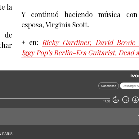
e la
Y continuó haciendo música con
esposa, Virginia Scott.
n de
+ en:
Ricky Gardiner, David Bowie
char
Iggy Pop’s Berlin-Era Guitarist, Dead a