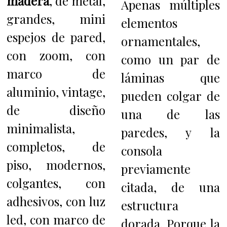
madera
, de metal,
Apenas múltiples
grandes, mini
elementos
espejos de pared,
ornamentales,
con zoom, con
como un par de
marco de
láminas que
aluminio, vintage,
pueden colgar de
de diseño
una de las
minimalista,
paredes, y la
completos, de
consola
piso, modernos,
previamente
colgantes, con
citada, de una
adhesivos, con luz
estructura
led, con marco de
dorada. Porque l
a