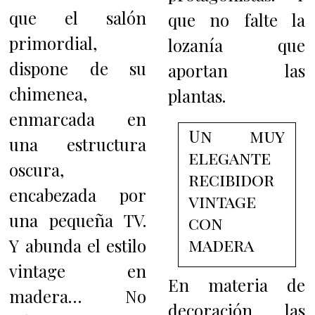
que el salón
que no falte la
primordial,
lozanía que
dispone de su
aportan las
chimenea,
plantas.
enmarcada en
Un muy
una estructura
elegante
oscura,
recibidor
encabezada por
vintage
una pequeña TV.
con
madera
Y abunda el estilo
vintage en
En materia de
madera… N
o
decoración, las