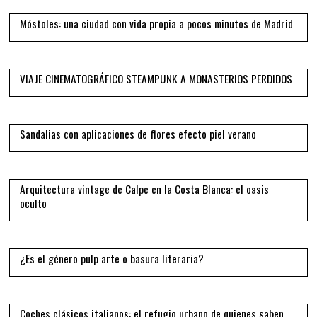
Móstoles: una ciudad con vida propia a pocos minutos de Madrid
10
VIAJE CINEMATOGRÁFICO STEAMPUNK A MONASTERIOS PERDIDOS
11
Sandalias con aplicaciones de flores efecto piel verano
12
Arquitectura vintage de Calpe en la Costa Blanca: el oasis
oculto
13
¿Es el género pulp arte o basura literaria?
14
Coches clásicos italianos: el refugio urbano de quienes saben