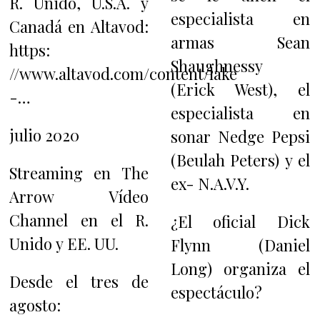
R. Unido, U.S.A. y
especialista en
Canadá en Altavod:
armas Sean
https:
Shaughnessy
//www.altavod.com/content/lake
(Erick West), el
-…
especialista en
julio 2020
sonar Nedge Pepsi
(Beulah Peters) y el
Streaming en The
ex- N.A.V.Y.
Arrow Vídeo
Channel en el R.
¿El oficial Dick
Unido y EE. UU.
Flynn (Daniel
Long) organiza el
Desde el tres de
espectáculo?
agosto: