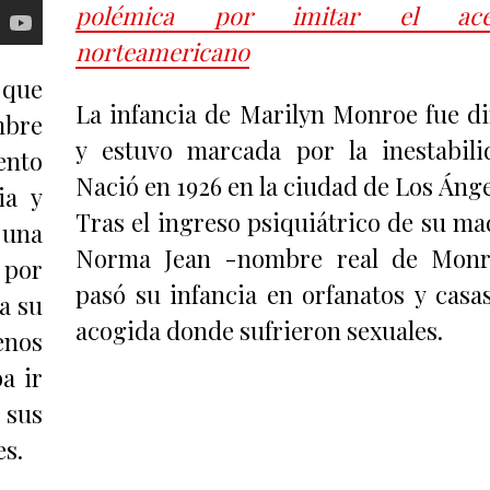
polémica por imitar el ace
norteamericano
 que
La infancia de Marilyn Monroe fue dif
mbre
y estuvo marcada por la inestabili
ento
Nació en 1926 en la ciudad de Los Ánge
ia y
Tras el ingreso psiquiátrico de su ma
 una
Norma Jean -nombre real de Monr
 por
pasó su infancia en orfanatos y casa
a su
acogida donde sufrieron sexuales.
enos
a ir
 sus
es.