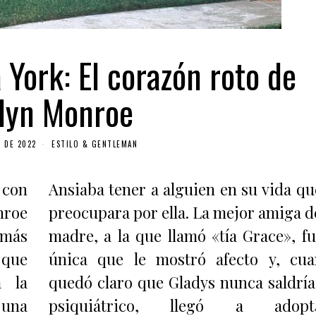
 York: El corazón roto de
lyn Monroe
 DE 2022
ESTILO & GENTLEMAN
 con
Ansiaba tener a alguien en su vida qu
nroe
preocupara por ella. La mejor amiga d
 más
madre, a la que llamó «tía Grace», fu
 que
única que le mostró afecto y, cu
a la
quedó claro que Gladys nunca saldría
 una
psiquiátrico, llegó a adopta