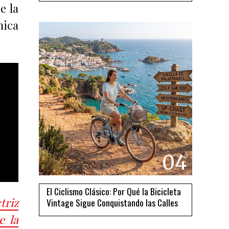
e la
mica
04
El Ciclismo Clásico: Por Qué la Bicicleta
triz
Vintage Sigue Conquistando las Calles
e la