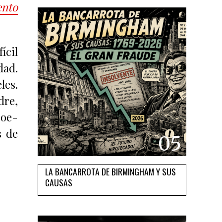
nto
ícil
dad.
les.
dre,
oe-
s de
05
LA BANCARROTA DE BIRMINGHAM Y SUS
CAUSAS