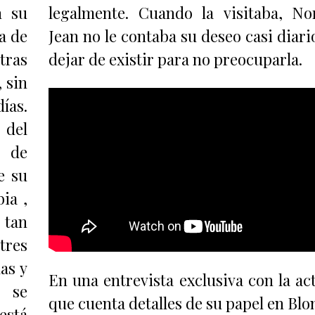
n su
legalmente. Cuando la visitaba, N
la de
Jean no le contaba su deseo casi diari
tras
dejar de existir para no preocuparla.
 sin
ías.
 del
a de
e su
ia ,
 tan
tres
as y
En una entrevista exclusiva con la act
, se
que cuenta detalles de su papel en Blo
está