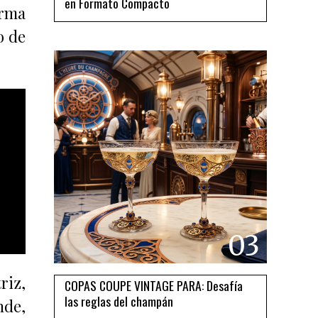
en Formato Compacto
orma
o de
03
riz,
COPAS COUPE VINTAGE PARA: Desafía
las reglas del champán
nde,