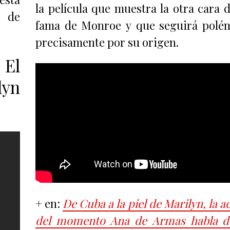
la película que muestra la otra cara d
s de
fama de Monroe y que seguirá polé
precisamente por su origen.
 El
lyn
+ en:
De Cuba a la piel de Marilyn, la ac
del momento Ana de Armas habla d